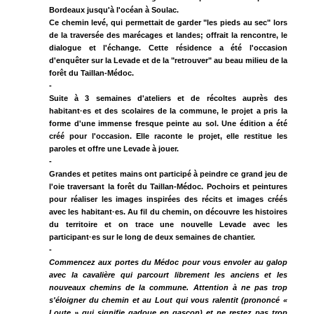
Bordeaux jusqu'à l'océan à Soulac.
Ce chemin levé, qui permettait de garder "les pieds au sec" lors
de la traversée des marécages et landes; offrait la rencontre, le
dialogue et l'échange. Cette résidence a été l'occasion
d'enquêter sur la Levade et de la "retrouver" au beau milieu de la
forêt du Taillan-Médoc.
-
Suite à 3 semaines d'ateliers et de récoltes auprès des
habitant·es et des scolaires de la commune, le projet a pris la
forme d'une immense fresque peinte au sol. Une édition a été
créé pour l'occasion. Elle raconte le projet, elle restitue les
paroles et offre une Levade à jouer.
-
Grandes et petites mains ont participé à peindre ce grand jeu de
l'oie traversant la forêt du Taillan-Médoc. Pochoirs et peintures
pour réaliser les images inspirées des récits et images créés
avec les habitant·es. Au fil du chemin, on découvre les histoires
du territoire et on trace une nouvelle Levade avec les
participant·es sur le long de deux semaines de chantier.
-
Commencez aux portes du Médoc pour vous envoler au galop
avec la cavalière qui parcourt librement les anciens et les
nouveaux chemins de la commune. Attention à ne pas trop
s'éloigner du chemin et au Lout qui vous ralentit (prononcé «
Loute » qui signifie gadoue en gascon) et ne restez pas trop